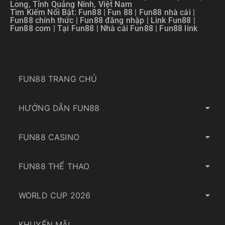
Long, Tỉnh Quảng Ninh, Việt Nam
Tìm Kiếm Nổi Bật: Fun88 | Fun 88 | Fun88 nhà cái |
Fun88 chính thức | Fun88 đăng nhập | Link Fun88 |
Fun88 com | Tại Fun88 | Nhà cái Fun88 | Fun88 link
FUN88 TRANG CHỦ
HƯỚNG DẪN FUN88
FUN88 CASINO
FUN88 THỂ THAO
WORLD CUP 2026
KHUYẾN MÃI