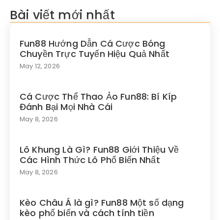
Bài viết mới nhất
Fun88 Hướng Dẫn Cá Cược Bóng
Chuyền Trực Tuyến Hiệu Quả Nhất
May 12, 2026
Cá Cược Thể Thao Ảo Fun88: Bí Kíp
Đánh Bại Mọi Nhà Cái
May 8, 2026
Lô Khung Là Gì? Fun88 Giới Thiệu Về
Các Hình Thức Lô Phổ Biến Nhất
May 8, 2026
Kèo Châu Á là gì? Fun88 Một số dạng
kèo phổ biến và cách tính tiền