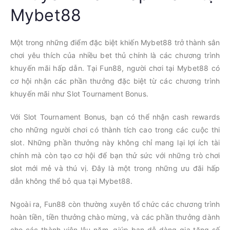
Mybet88
Một trong những điểm đặc biệt khiến Mybet88 trở thành sân
chơi yêu thích của nhiều bet thủ chính là các chương trình
khuyến mãi hấp dẫn. Tại Fun88, người chơi tại Mybet88 có
cơ hội nhận các phần thưởng đặc biệt từ các chương trình
khuyến mãi như Slot Tournament Bonus.
Với Slot Tournament Bonus, bạn có thể nhận cash rewards
cho những người chơi có thành tích cao trong các cuộc thi
slot. Những phần thưởng này không chỉ mang lại lợi ích tài
chính mà còn tạo cơ hội để bạn thử sức với những trò chơi
slot mới mẻ và thú vị. Đây là một trong những ưu đãi hấp
dẫn không thể bỏ qua tại Mybet88.
Ngoài ra, Fun88 còn thường xuyên tổ chức các chương trình
hoàn tiền, tiền thưởng chào mừng, và các phần thưởng dành
cho các thành viên lâu năm, giúp bạn dễ dàng gia tăng số