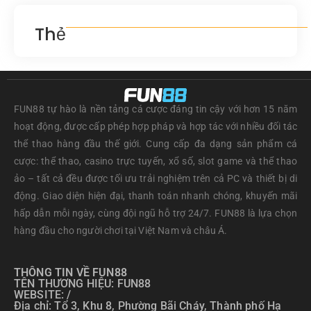
Thẻ
FUN88 tự hào là nền tảng cá cược đáng tin cậy với hơn 15 năm
hoạt động, được cấp phép hợp pháp và hợp tác với nhiều đối tác
thể thao hàng đầu thế giới. Cung cấp đa dạng sản phẩm cá
cược: thể thao, casino trực tuyến, xổ số, slot game và thể thao
ảo – tất cả đều được tối ưu trải nghiệm trên cả PC và thiết bị di
động. Giao diện hiện đại, thanh toán nhanh chóng, khuyến mãi
hấp dẫn mỗi ngày, cùng đội ngũ hỗ trợ 24/7. FUN88 là lựa chọn
hàng đầu cho người chơi tại Việt Nam và châu Á.
THÔNG TIN VỀ FUN88
TÊN THƯƠNG HIỆU: FUN88
WEBSITE: /
Địa chỉ: Tổ 3, Khu 8, Phường Bãi Cháy, Thành phố Hạ