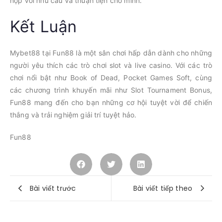
hợp với nhu cầu và thuận tiện cho mình.
Kết Luận
Mybet88 tại Fun88 là một sân chơi hấp dẫn dành cho những
người yêu thích các trò chơi slot và live casino. Với các trò
chơi nổi bật như Book of Dead, Pocket Games Soft, cùng
các chương trình khuyến mãi như Slot Tournament Bonus,
Fun88 mang đến cho bạn những cơ hội tuyệt vời để chiến
thắng và trải nghiệm giải trí tuyệt hảo.
Fun88
Bài viết trước
Bài viết tiếp theo