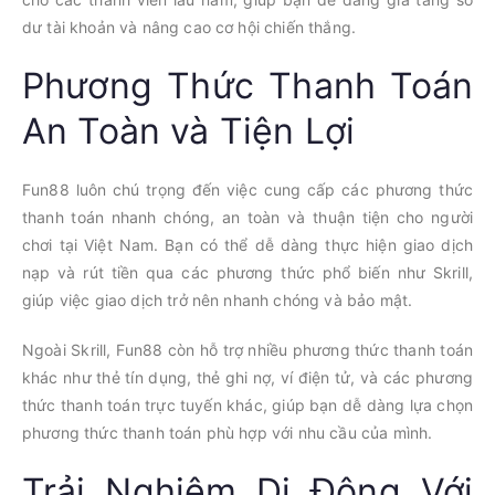
dư tài khoản và nâng cao cơ hội chiến thắng.
Phương Thức Thanh Toán
An Toàn và Tiện Lợi
Fun88 luôn chú trọng đến việc cung cấp các phương thức
thanh toán nhanh chóng, an toàn và thuận tiện cho người
chơi tại Việt Nam. Bạn có thể dễ dàng thực hiện giao dịch
nạp và rút tiền qua các phương thức phổ biến như Skrill,
giúp việc giao dịch trở nên nhanh chóng và bảo mật.
Ngoài Skrill, Fun88 còn hỗ trợ nhiều phương thức thanh toán
khác như thẻ tín dụng, thẻ ghi nợ, ví điện tử, và các phương
thức thanh toán trực tuyến khác, giúp bạn dễ dàng lựa chọn
phương thức thanh toán phù hợp với nhu cầu của mình.
Trải Nghiệm Di Động Với