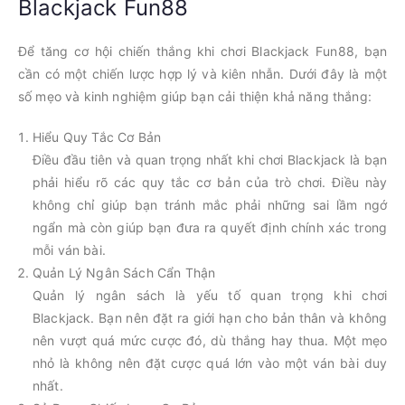
Blackjack Fun88
Để tăng cơ hội chiến thắng khi chơi Blackjack Fun88, bạn
cần có một chiến lược hợp lý và kiên nhẫn. Dưới đây là một
số mẹo và kinh nghiệm giúp bạn cải thiện khả năng thắng:
Hiểu Quy Tắc Cơ Bản
Điều đầu tiên và quan trọng nhất khi chơi Blackjack là bạn
phải hiểu rõ các quy tắc cơ bản của trò chơi. Điều này
không chỉ giúp bạn tránh mắc phải những sai lầm ngớ
ngẩn mà còn giúp bạn đưa ra quyết định chính xác trong
mỗi ván bài.
Quản Lý Ngân Sách Cẩn Thận
Quản lý ngân sách là yếu tố quan trọng khi chơi
Blackjack. Bạn nên đặt ra giới hạn cho bản thân và không
nên vượt quá mức cược đó, dù thắng hay thua. Một mẹo
nhỏ là không nên đặt cược quá lớn vào một ván bài duy
nhất.