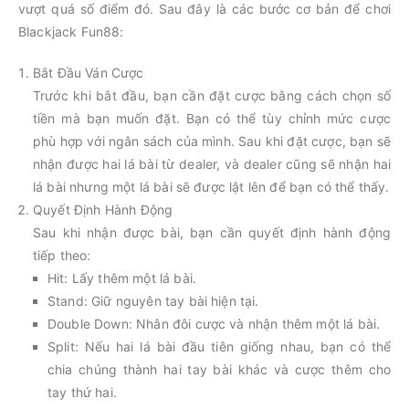
vượt quá số điểm đó. Sau đây là các bước cơ bản để chơi
Blackjack Fun88:
Bắt Đầu Ván Cược
Trước khi bắt đầu, bạn cần đặt cược bằng cách chọn số
tiền mà bạn muốn đặt. Bạn có thể tùy chỉnh mức cược
phù hợp với ngân sách của mình. Sau khi đặt cược, bạn sẽ
nhận được hai lá bài từ dealer, và dealer cũng sẽ nhận hai
lá bài nhưng một lá bài sẽ được lật lên để bạn có thể thấy.
Quyết Định Hành Động
Sau khi nhận được bài, bạn cần quyết định hành động
tiếp theo:
Hit: Lấy thêm một lá bài.
Stand: Giữ nguyên tay bài hiện tại.
Double Down: Nhân đôi cược và nhận thêm một lá bài.
Split: Nếu hai lá bài đầu tiên giống nhau, bạn có thể
chia chúng thành hai tay bài khác và cược thêm cho
tay thứ hai.