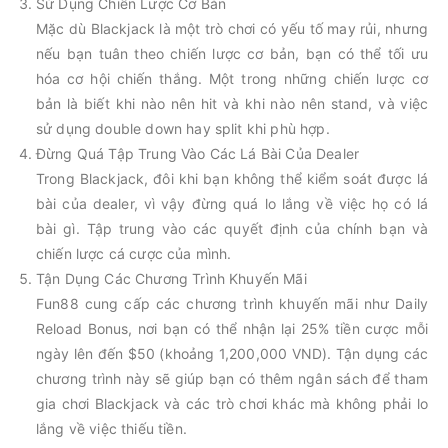
Sử Dụng Chiến Lược Cơ Bản
Mặc dù Blackjack là một trò chơi có yếu tố may rủi, nhưng
nếu bạn tuân theo chiến lược cơ bản, bạn có thể tối ưu
hóa cơ hội chiến thắng. Một trong những chiến lược cơ
bản là biết khi nào nên hit và khi nào nên stand, và việc
sử dụng double down hay split khi phù hợp.
Đừng Quá Tập Trung Vào Các Lá Bài Của Dealer
Trong Blackjack, đôi khi bạn không thể kiểm soát được lá
bài của dealer, vì vậy đừng quá lo lắng về việc họ có lá
bài gì. Tập trung vào các quyết định của chính bạn và
chiến lược cá cược của mình.
Tận Dụng Các Chương Trình Khuyến Mãi
Fun88 cung cấp các chương trình khuyến mãi như Daily
Reload Bonus, nơi bạn có thể nhận lại 25% tiền cược mỗi
ngày lên đến $50 (khoảng 1,200,000 VND). Tận dụng các
chương trình này sẽ giúp bạn có thêm ngân sách để tham
gia chơi Blackjack và các trò chơi khác mà không phải lo
lắng về việc thiếu tiền.