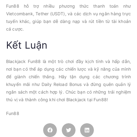
Fun88 hỗ trợ nhiều phương thức thanh toán như
Vietcombank, Tether (USDT), và các dịch vụ ngân hàng trực
tuyến khác, giúp bạn dễ dàng nạp và rút tiền từ tài khoản
cá cược.
Kết Luận
Blackjack Fun88 là một trò chơi đầy kịch tính và hấp dẫn,
nơi bạn có thể áp dụng các chiến lược và kỹ năng của mình
để giành chiến thắng. Hãy tận dụng các chương trình
khuyến mãi như Daily Reload Bonus và đừng quên quản lý
ngân sách một cách hợp lý. Chúc bạn có những trải nghiệm
thú vị và thành công khi chơi Blackjack tại Fun88!
Fun88