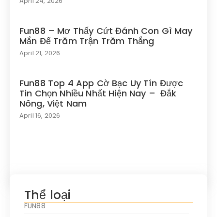
April 24, 2026
Fun88 – Mơ Thấy Cứt Đánh Con Gì May
Mắn Để Trăm Trận Trăm Thắng
April 21, 2026
Fun88 Top 4 App Cờ Bạc Uy Tín Được
Tin Chọn Nhiều Nhất Hiện Nay – Đắk
Nông, Việt Nam
April 16, 2026
Load More
Thể loại
FUN88